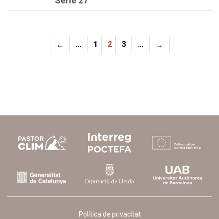
Sèrie 27
←
…
1
2
3
…
→
Política de privacitat