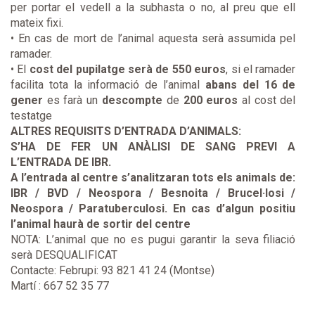
per portar el vedell a la subhasta o no, al preu que ell
mateix fixi.
• En cas de mort de l’animal aquesta serà assumida pel
ramader.
• El
cost del pupilatge serà de 550 euros
, si el ramader
facilita tota la informació de l’animal
abans del 16 de
gener
es farà un
descompte
de
200 euros
al cost del
testatge
ALTRES REQUISITS D’ENTRADA D’ANIMALS:
S’HA DE FER UN ANÀLISI DE SANG PREVI A
L’ENTRADA DE IBR.
A l’entrada al centre s’analitzaran tots els animals de:
IBR / BVD / Neospora / Besnoita / Brucel·losi /
Neospora /
Paratuberculosi. En cas d’algun positiu
l’animal haurà de sortir del centre
NOTA: L’animal que no es pugui garantir la seva filiació
serà DESQUALIFICAT
Contacte: Februpi: 93 821 41 24 (Montse)
Martí : 667 52 35 77