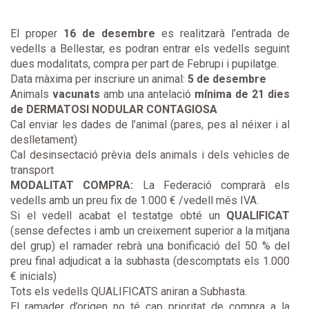
El proper
16 de desembre
es realitzarà l’entrada de
vedells a Bellestar, es podran entrar els vedells seguint
dues modalitats, compra per part de Februpi i pupilatge.
Data màxima per inscriure un animal:
5 de desembre
Animals
vacunats
amb una antelació
mínima de 21 dies
de DERMATOSI NODULAR CONTAGIOSA
Cal enviar les dades de l’animal (pares, pes al néixer i al
deslletament)
Cal desinsectació prèvia dels animals i dels vehicles de
transport
MODALITAT COMPRA:
La Federació comprarà els
vedells amb un preu fix de 1.000 € /vedell més IVA.
Si el vedell acabat el testatge obté un
QUALIFICAT
(sense defectes i amb un creixement superior a la mitjana
del grup) el ramader rebrà una bonificació del 50 % del
preu final adjudicat a la subhasta (descomptats els 1.000
€ inicials)
Tots els vedells QUALIFICATS aniran a Subhasta.
El ramader d’origen no té cap prioritat de compra a la