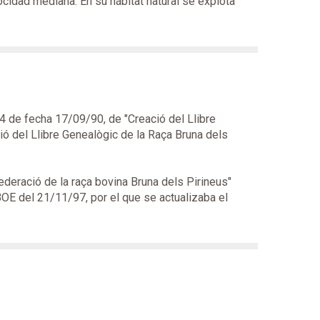
cidad mediana. En su hábitat natural se explota
4 de fecha 17/09/90, de "Creació del Llibre
ó del Llibre Genealògic de la Raça Bruna dels
deració de la raça bovina Bruna dels Pirineus"
OE del 21/11/97, por el que se actualizaba el